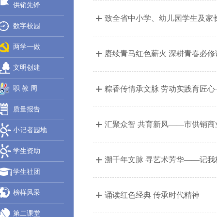
供销先锋
致全省中小学、幼儿园学生及家
数字校园
两学一做
赓续青马红色薪火 深耕青春必修
文明创建
职 教 周
粽香传情承文脉 劳动实践育匠心—
质量报告
汇聚众智 共育新风——市供销商
小记者园地
学生资助
溯千年文脉 寻艺术芳华——记
学生社团
榜样风采
诵读红色经典 传承时代精神
第二课堂