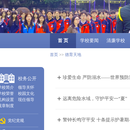
首 页
学校要闻
清廉学校
首页
>>
德育天地
珍爱生命 严防溺水——世界预
校务公开
学校简介
领导关怀
学校荣誉
校园文化
远离危险水域，守护平安一“夏”
机构设置
现任领导
规章制度
警钟长鸣守平安 十条提示护暑
党纪党规