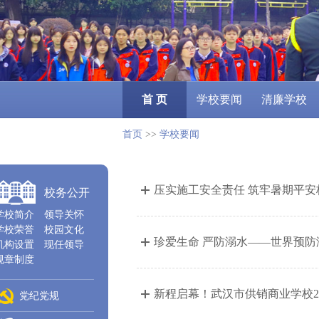
首 页
学校要闻
清廉学校
首页
>>
学校要闻
压实施工安全责任 筑牢暑期平安
校务公开
学校简介
领导关怀
学校荣誉
校园文化
珍爱生命 严防溺水——世界预
机构设置
现任领导
规章制度
新程启幕！武汉市供销商业学校2
党纪党规